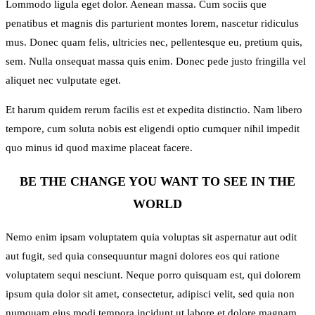
Lommodo ligula eget dolor. Aenean massa. Cum sociis que
penatibus et magnis dis parturient montes lorem, nascetur ridiculus
mus. Donec quam felis, ultricies nec, pellentesque eu, pretium quis,
sem. Nulla onsequat massa quis enim. Donec pede justo fringilla vel
aliquet nec vulputate eget.
Et harum quidem rerum facilis est et expedita distinctio. Nam libero
tempore, cum soluta nobis est eligendi optio cumquer nihil impedit
quo minus id quod maxime placeat facere.
BE THE CHANGE YOU WANT TO SEE IN THE
WORLD
Nemo enim ipsam voluptatem quia voluptas sit aspernatur aut odit
aut fugit, sed quia consequuntur magni dolores eos qui ratione
voluptatem sequi nesciunt. Neque porro quisquam est, qui dolorem
ipsum quia dolor sit amet, consectetur, adipisci velit, sed quia non
numquam eius modi tempora incidunt ut labore et dolore magnam