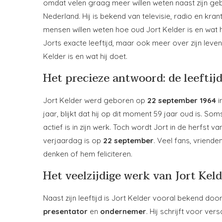
omdat velen graag meer willen weten naast zijn gebo
Nederland. Hij is bekend van televisie, radio en krant
mensen willen weten hoe oud Jort Kelder is en wat h
Jorts exacte leeftijd, maar ook meer over zijn leve
Kelder is en wat hij doet.
Het precieze antwoord: de leeftijd
Jort Kelder werd geboren op
22 september 1964
i
jaar, blijkt dat hij op dit moment 59 jaar oud is. Som
actief is in zijn werk. Toch wordt Jort in de herfst van
verjaardag is op
22 september
. Veel fans, vriende
denken of hem feliciteren.
Het veelzijdige werk van Jort Kel
Naast zijn leeftijd is Jort Kelder vooral bekend door 
presentator
en
ondernemer
. Hij schrijft voor ve