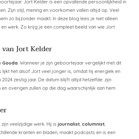
ortejaar. Jort Kelder is een opvallende persoonlijkheid in
en. Zijn stijl, mening en voorkomen vallen altijd op. Veel
em zo bijzonder maakt. In deze blog lees je niet alleen
n en werk. Zo krijg je een compleet beeld van wie Jort
 van Jort Kelder
n
Gouda
. Wanneer je zijn geboortejaar vergelijkt met dit
s lijkt het alsof Jort veel jonger is, omdat hij energiek en
 2024 zestig jaar. De datum blijft altijd hetzelfde: zijn
n en overigen zullen op die dag waarschijnlijk aan hem
der
zijn veelzijdige werk. Hij is
journalist
,
columnist
,
rschillende kranten en bladen, maakt podcasts en is een