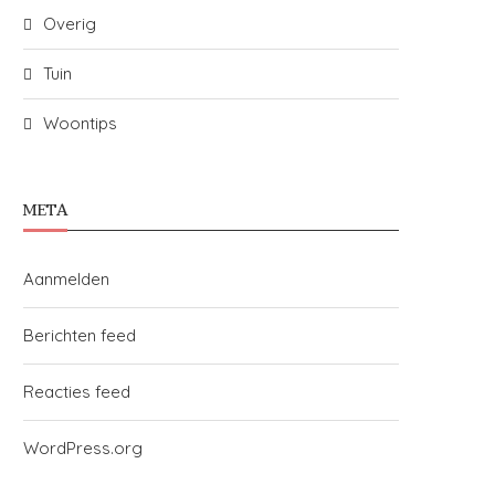
Overig
TEXTIEL DOOR DE EEUWEN HEEN:
DUURZAAM LEVEN EN BEL
VAN VEZELS TOT...
ZO WERKT HET ÉCH
Tuin
16 mei 2026
4 mei 2026
Woontips
META
Aanmelden
Berichten feed
Reacties feed
WordPress.org