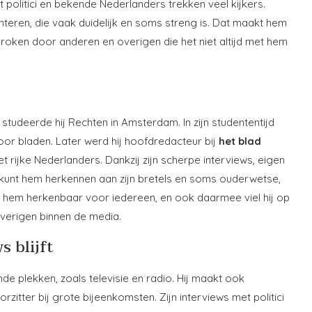
 politici en bekende Nederlanders trekken veel kijkers.
nteren, die vaak duidelijk en soms streng is. Dat maakt hem
sproken door anderen en overigen die het niet altijd met hem
tudeerde hij Rechten in Amsterdam. In zijn studententijd
 voor bladen. Later werd hij hoofdredacteur bij
het blad
met rijke Nederlanders. Dankzij zijn scherpe interviews, eigen
Je kunt hem herkennen aan zijn bretels en soms ouderwetse,
te hem herkenbaar voor iedereen, en ook daarmee viel hij op
verigen binnen de media.
s blijft
nde plekken, zoals televisie en radio. Hij maakt ook
tter bij grote bijeenkomsten. Zijn interviews met politici