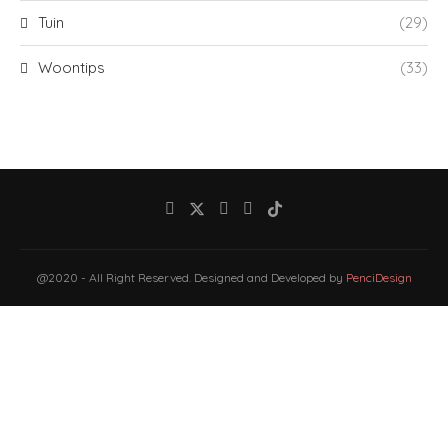
Tuin
(29)
Woontips
(33)
@2020 - All Right Reserved. Designed and Developed by
PenciDesign