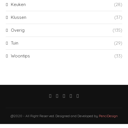
Keuken
(28)
Klussen
(37)
Overig
(135)
Tuin
(29)
Woontips
(33)
@2020 - All Right Reserved. Designed and Developed by
PenciDesign