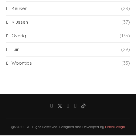
Keuken
(28)
Klussen
(37)
Overig
(135)
Tuin
(29)
Woontips
(33)
@2020 - All Right Reserved. Designed and Developed by
PenciDesign