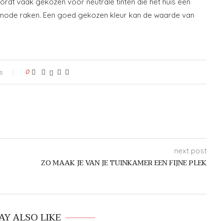
 wordt vaak gekozen voor neutrale tinten die het huis een
 de mode raken. Een goed gekozen kleur kan de waarde van
s
0
next post
ZO MAAK JE VAN JE TUINKAMER EEN FIJNE PLEK
AY ALSO LIKE