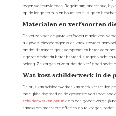
tegen weersinvloeden. Regelmatig onderhoud, bijvo
op de lange termijn en houdt het huis goed besche
Materialen en verfsoorten di
De keuze voor de juiste verfsoort maakt veel versch
alkydverf oliegedragen is en vaak steviger aanvoel
omdat dit minder geur verspreidt en beter voor het 
ingezet omdat dit beter bestand is tegen vocht en
belang. Ze zorgen ervoor dat de verf goed hecht en 
Wat kost schilderwerk in de p
De prijs van schilderwerken kan sterk verschillen p
moeilijkheidsgraad en de gewenste verfsoort spelen
schilderwerken per m2
om een goede vergelijking t
handig om meerdere offertes op te vragen, zodat je n