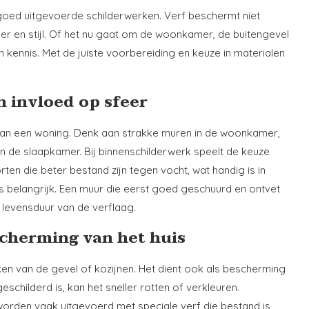
t goed uitgevoerde schilderwerken. Verf beschermt niet
er en stijl. Of het nu gaat om de woonkamer, de buitengevel
 kennis. Met de juiste voorbereiding en keuze in materialen
 invloed op sfeer
 van een woning. Denk aan strakke muren in de woonkamer,
 in de slaapkamer. Bij binnenschilderwerk speelt de keuze
ten die beter bestand zijn tegen vocht, wat handig is in
s belangrijk. Een muur die eerst goed geschuurd en ontvet
 levensduur van de verflaag.
cherming van het huis
en van de gevel of kozijnen. Het dient ook als bescherming
childerd is, kan het sneller rotten of verkleuren.
worden vaak uitgevoerd met speciale verf die bestand is