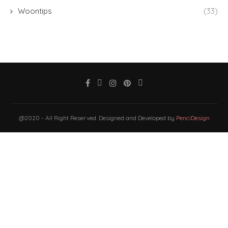
Woontips
(33)
@2020 - All Right Reserved. Designed and Developed by
PenciDesign