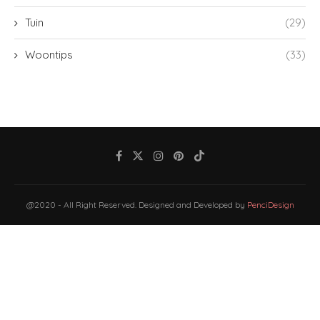
Tuin
(29)
Woontips
(33)
@2020 - All Right Reserved. Designed and Developed by
PenciDesign