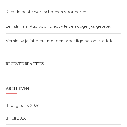
Kies de beste werkschoenen voor heren
Een slimme iPad voor creativiteit en dagelijks gebruik
Vernieuw je interieur met een prachtige beton cire tafel
RECENTE REACTIES
ARCHIEVEN
augustus 2026
juli 2026