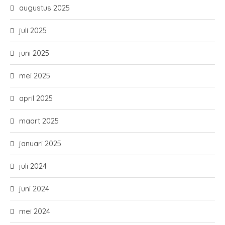
augustus 2025
juli 2025
juni 2025
mei 2025
april 2025
maart 2025
januari 2025
juli 2024
juni 2024
mei 2024