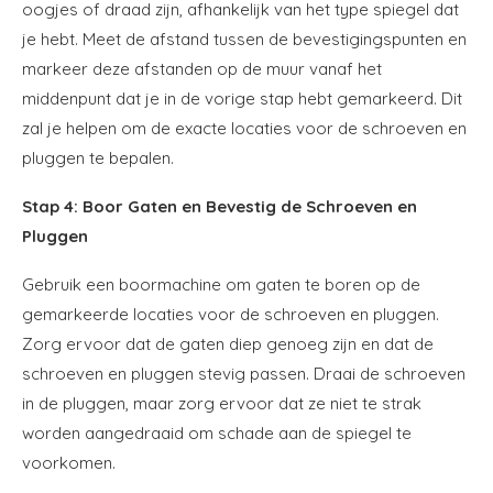
oogjes of draad zijn, afhankelijk van het type spiegel dat
je hebt. Meet de afstand tussen de bevestigingspunten en
markeer deze afstanden op de muur vanaf het
middenpunt dat je in de vorige stap hebt gemarkeerd. Dit
zal je helpen om de exacte locaties voor de schroeven en
pluggen te bepalen.
Stap 4: Boor Gaten en Bevestig de Schroeven en
Pluggen
Gebruik een boormachine om gaten te boren op de
gemarkeerde locaties voor de schroeven en pluggen.
Zorg ervoor dat de gaten diep genoeg zijn en dat de
schroeven en pluggen stevig passen. Draai de schroeven
in de pluggen, maar zorg ervoor dat ze niet te strak
worden aangedraaid om schade aan de spiegel te
voorkomen.