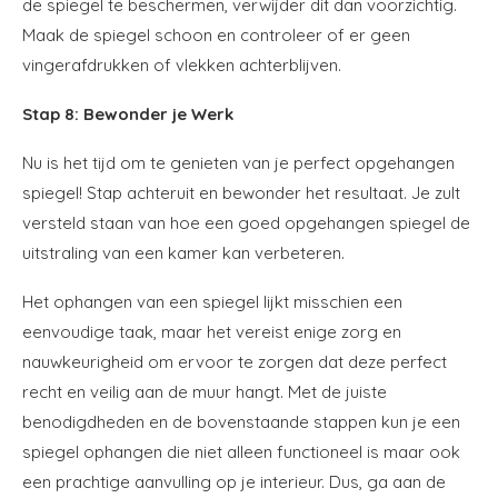
de spiegel te beschermen, verwijder dit dan voorzichtig.
Maak de spiegel schoon en controleer of er geen
vingerafdrukken of vlekken achterblijven.
Stap 8: Bewonder je Werk
Nu is het tijd om te genieten van je perfect opgehangen
spiegel! Stap achteruit en bewonder het resultaat. Je zult
versteld staan van hoe een goed opgehangen spiegel de
uitstraling van een kamer kan verbeteren.
Het ophangen van een spiegel lijkt misschien een
eenvoudige taak, maar het vereist enige zorg en
nauwkeurigheid om ervoor te zorgen dat deze perfect
recht en veilig aan de muur hangt. Met de juiste
benodigdheden en de bovenstaande stappen kun je een
spiegel ophangen die niet alleen functioneel is maar ook
een prachtige aanvulling op je interieur. Dus, ga aan de