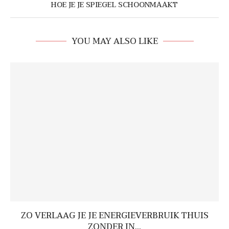
HOE JE JE SPIEGEL SCHOONMAAKT
YOU MAY ALSO LIKE
ZO VERLAAG JE JE ENERGIEVERBRUIK THUIS
ZONDER IN...