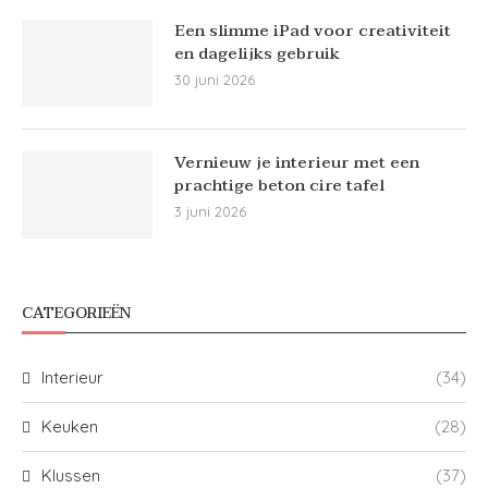
Een slimme iPad voor creativiteit
en dagelijks gebruik
30 juni 2026
Vernieuw je interieur met een
prachtige beton cire tafel
3 juni 2026
CATEGORIEËN
Interieur
(34)
Keuken
(28)
Klussen
(37)