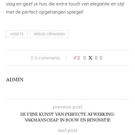
slag en geef je huis die extra touch van elegantie en stijl
met de perfect opgehangen spiegel!
HOOGTE
SPIEGEL OPHANGEN
0 comments
0
ADMIN
previous post
DE FIJNE KUNST VAN PERFECTE AFWERKING:
VAKMANSCHAP IN BOUW EN RENOVATIE
next post