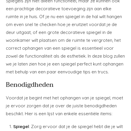
Spiegels zijn niet alleen functioneel, maar ze kunnen ook
een prachtige decoratieve toevoeging zijn aan elke
ruimte in je huis. Of je nu een spiegel in de hal wilt hangen
om even snel te checken hoe je eruitziet voordat je de
deur uitgaat, of een grote decoratieve spiegel in de
woonkamer wilt plaatsen om de ruimte te vergroten, het
correct ophangen van een spiegel is essentieel voor
zowel de functionaliteit als de esthetiek. In deze blog zullen
we je laten zien hoe je een spiegel perfect kunt ophangen
met behulp van een paar eenvoudige tips en trucs.
Benodigdheden
Voordat je begint met het ophangen van je spiegel, moet
je ervoor zorgen dat je over de juiste benodigdheden
beschikt. Hier is een lijst van enkele essentiële items:
Spiegel
: Zorg ervoor dat je de spiegel hebt die je wilt