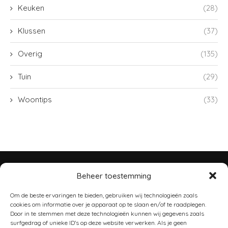
Keuken
(28)
Klussen
(37)
Overig
(135)
Tuin
(29)
Woontips
(33)
Beheer toestemming
Om de beste ervaringen te bieden, gebruiken wij technologieën zoals
cookies om informatie over je apparaat op te slaan en/of te raadplegen.
@2020 - All Right Reserved. Designed and Developed by
PenciDesign
Door in te stemmen met deze technologieën kunnen wij gegevens zoals
surfgedrag of unieke ID's op deze website verwerken. Als je geen